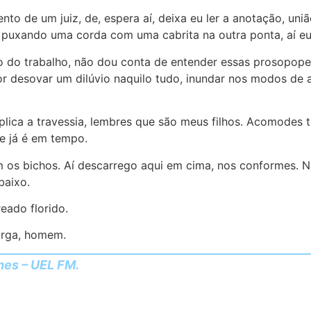
o de um juiz, de, espera aí, deixa eu ler a anotação, uniã
 puxando uma corda com uma cabrita na outra ponta, aí eu 
o do trabalho, não dou conta de entender essas prosopope
or desovar um dilúvio naquilo tudo, inundar nos modos de a
lica a travessia, lembres que são meus filhos. Acomodes 
e já é em tempo.
om os bichos. Aí descarrego aqui em cima, nos conformes. 
baixo.
eado florido.
arga, homem.
nes – UEL FM.