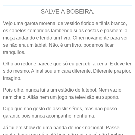
SALVE A BOBEIRA.
Vejo uma garota morena, de vestido florido e tênis branco,
os cabelos compridos lambendo suas costas e pasmem, a
moça andando e lendo um livro. Olhei novamente para ver
se não era um tablet. Não, é um livro, podemos ficar
tranquilos.
Olho ao redor e parece que só eu percebi a cena. E deve ter
sido mesmo. Afinal sou um cara diferente. Diferente pra pior,
imagino.
Pois olhe, nunca fui a um estádio de futebol. Nem vazio,
nem cheio. Aliás nem um jogo na televisão eu suporto.
Digo que não gosto de assistir séries, mas não posso
garantir, pois nunca acompanhei nenhuma.
Já fui em show de uma banda de rock nacional. Passei
quatro horas em pé e até hoje não sei, ou só não lembro,