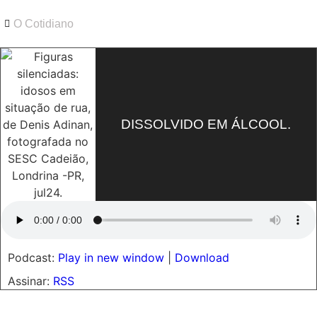
O Cotidiano
DISSOLVIDO EM ÁLCOOL.
Podcast:
Play in new window
|
Download
Assinar:
RSS