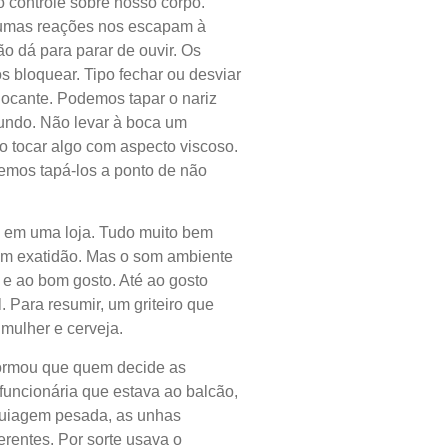
 controle sobre nosso corpo.
umas reações nos escapam à
o dá para parar de ouvir. Os
 bloquear. Tipo fechar ou desviar
ocante. Podemos tapar o nariz
undo. Não levar à boca um
o tocar algo com aspecto viscoso.
emos tapá-los a ponto de não
em uma loja. Tudo muito bem
om exatidão. Mas o som ambiente
e ao bom gosto. Até ao gosto
. Para resumir, um griteiro que
mulher e cerveja.
nformou que quem decide as
funcionária que estava ao balcão,
uiagem pesada, as unhas
erentes. Por sorte usava o