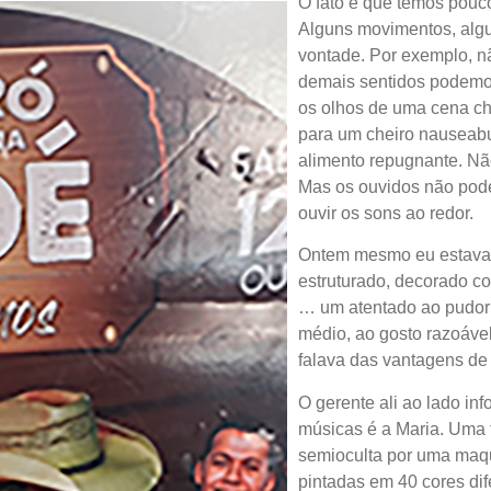
O fato é que temos pouco
volume.
Alguns movimentos, alg
vontade. Por exemplo, nã
demais sentidos podemos
os olhos de uma cena ch
para um cheiro nauseab
alimento repugnante. Nã
Mas os ouvidos não pod
ouvir os sons ao redor.
Ontem mesmo eu estava 
estruturado, decorado c
… um atentado ao pudor 
médio, ao gosto razoável
falava das vantagens de 
O gerente ali ao lado i
músicas é a Maria. Uma 
semioculta por uma maq
pintadas em 40 cores dif