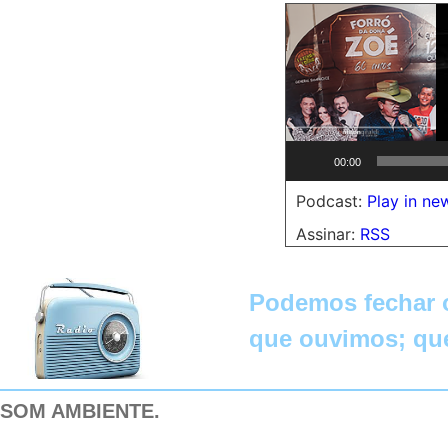
Tocador
00:00
de
áudio
Podcast:
Play in n
Assinar:
RSS
Podemos fechar o
que ouvimos; qu
SOM AMBIENTE.